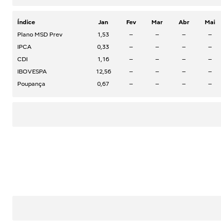
Índice
Jan
Fev
Mar
Abr
Mai
Plano MSD Prev
1,53
–
–
–
–
IPCA
0,33
–
–
–
–
CDI
1,16
–
–
–
–
IBOVESPA
12,56
–
–
–
–
Poupança
0,67
–
–
–
–