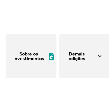
Sobre os
Demais

investimentos
edições
A MSD Prev
Quem somos
História
Governança corporativa
Políticas da MSD Prev