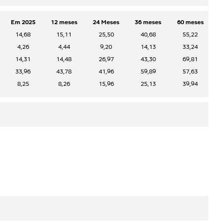
Em 2025
12 meses
24 Meses
36 meses
60 meses
14,68
15,11
25,50
40,68
55,22
4,26
4,44
9,20
14,13
33,24
14,31
14,48
26,97
43,30
69,81
33,96
43,78
41,96
59,89
57,63
8,25
8,26
15,96
25,13
39,94