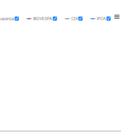
oupança
IBOVESPA
CDI
IPCA