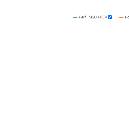
Perfil MSD PREV
P
 ranges from 0 to 0.