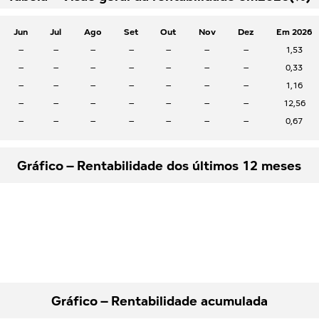
Jun
Jul
Ago
Set
Out
Nov
Dez
Em 2026
–
–
–
–
–
–
–
1,53
–
–
–
–
–
–
–
0,33
–
–
–
–
–
–
–
1,16
–
–
–
–
–
–
–
12,56
–
–
–
–
–
–
–
0,67
Gráfico – Rentabilidade dos últimos 12 meses
Gráfico – Rentabilidade acumulada