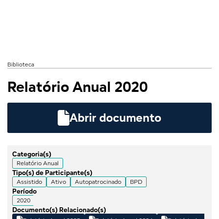
Biblioteca
Relatório Anual 2020

Abrir documento
Categoria(s)
Relatório Anual
Tipo(s) de Participante(s)
Assistido
Ativo
Autopatrocinado
BPD
Período
2020
Documento(s) Relacionado(s)