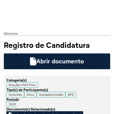
Biblioteca
Registro de Candidatura

Abrir documento
Categoria(s)
Eleições MDS Prev
Tipo(s) de Participante(s)
Assistido
Ativo
Autopatrocinado
BPD
Período
2023
Documento(s) Relacionado(s)