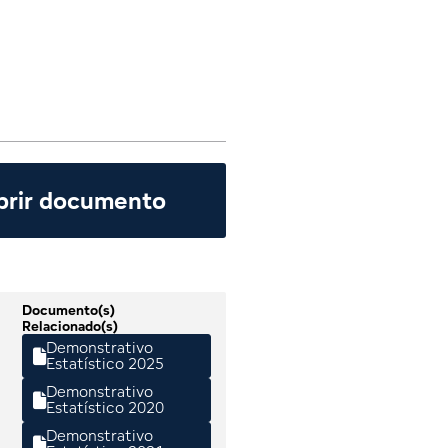
brir documento
Documento(s)
Relacionado(s)
Demonstrativo

Estatístico 2025
Demonstrativo

Estatístico 2020
Demonstrativo
