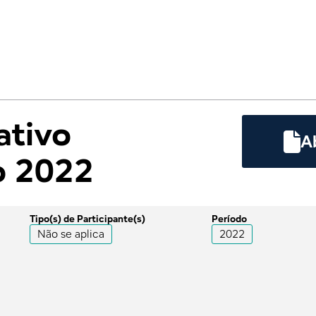
ativo

A
o 2022
Tipo(s) de Participante(s)
Período
Não se aplica
2022